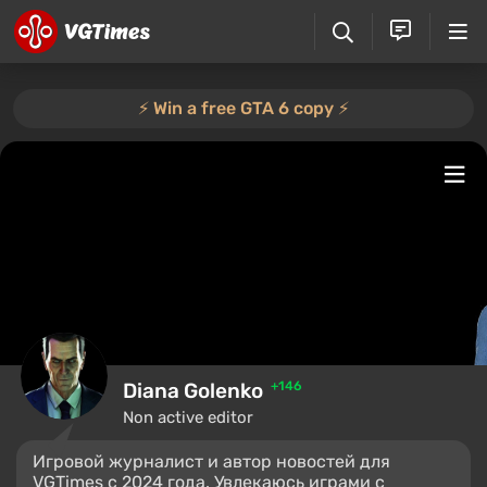
⚡️ Win a free GTA 6 copy ⚡️
Diana Golenko
+146
Non active editor
Игровой журналист и автор новостей для
VGTimes с 2024 года. Увлекаюсь играми с