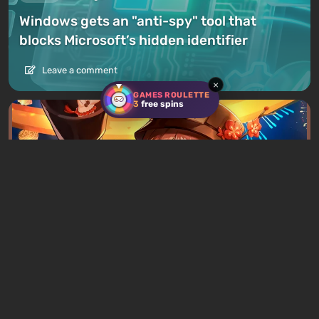
Windows gets an "anti-spy" tool that
blocks Microsoft’s hidden identifier
Leave a comment
×
GAMES ROULETTE
3
free spins
News
3 hours ago
Chinese Father Sues Four Game Publishers
Over Son's Addiction for $1.50
Leave a comment