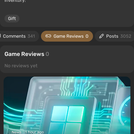
Inventory:
Gift
Comments
341
Game Reviews
0
Posts
3052
Game Reviews
0
No reviews yet
News
1 hour ago