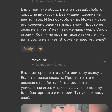
Dovnoblan
2 years
Было приятно обсудить это правда). Люблю
хорошие дискуссии. Без кидания дерьма на
вентилятор. И без оскорблений. Может и стоит
его конечено оценить(я про тлоу). Просто не
знаю не тянет. У меня так же например с Соулс
играми. Хотя и не против такого геймплея. Ну
вот просто не тянет. Это же не преступление?
Reply
Maxouni1
Dovnoblan
2 years
Было интересно что любители тлоу скажут.
Если так резко сказать. Просто то что я
слышал от любителей говорили что
уникальная игра. А так соглашусь по поводу
блокбастерности и истории. Тут уж каждому
своё.