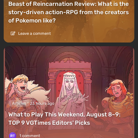
Beast of Reincarnation Review: What is the
story-driven action-RPG from the creators
of Pokemon like?
Leave a comment
Articles
23 hours ago
What to Play This Weekend, August 8–9:
TOP 9 VGTimes Editors' Picks
1 comment