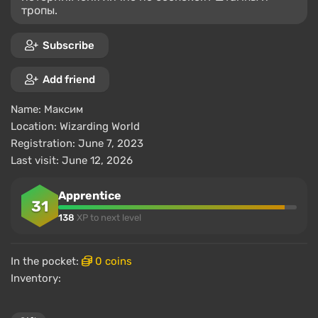
тропы.
Subscribe
Add friend
Name:
Максим
Location:
Wizarding World
Registration: June 7, 2023
Last visit: June 12, 2026
Apprentice
31
138
XP to next level
In the pocket:
0 coins
Inventory: