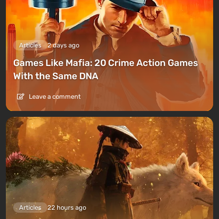
Articles
2 days ago
Games Like Mafia: 20 Crime Action Games
With the Same DNA
Leave a comment
Articles
22 hours ago