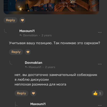
Reply
Maxouni1
Dovnoblan
2 years
Учитывая вашу позицию. Так понимаю это сарказм?
Reply
Dovnoblan
Maxouni1
2 years
нет, вы достаточно замечательный собеседник
я люблю дискуссии
неплохая разминка для мозга
Reply
1
Maxouni1