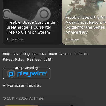
Freebie: Ubisoft Is Gi
Freebie: Space Survival Sim
Away Ghost Recon: F
Breathedge Is Currently
Soldier for the Series
Free to Claim on Steam
Anniversary
21 hour ago
1 day ago
Help
Advertising
About us
Team
Careers
Contacts
Privacy Policy
RSS feed
EN
Advertise on this site.
© 2011 - 2026 VGTimes