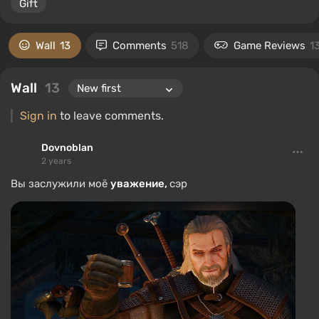
Gift
Wall
13
Comments
518
Game Reviews
1
Wall
13
Sign in
to leave comments.
Dovnoblan
2 years
Вы заслужили моё
уважение,
сэр