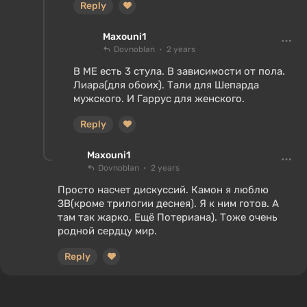
Reply
Maxouni1
Dovnoblan
2 years
В МЕ есть 3 стула. В зависимости от пола.
Лиара(для обоих). Тали для Шепарда
мужского. И Гаррус для женского.
Reply
Maxouni1
Dovnoblan
2 years
Просто насчет дискуссий. Камон я люблю
ЗВ(кроме трилогии деснея). Я к ним готов. А
там так жарко. Ещё Потериана). Тоже очень
родной сердцу мир.
Reply