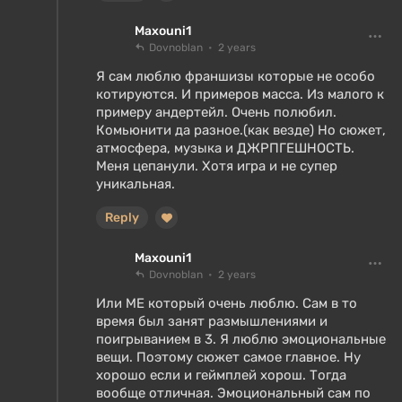
Maxouni1
Dovnoblan
2 years
Я сам люблю франшизы которые не особо
котируются. И примеров масса. Из малого к
примеру андертейл. Очень полюбил.
Комьюнити да разное.(как везде) Но сюжет,
атмосфера, музыка и ДЖРПГЕШНОСТЬ.
Меня цепанули. Хотя игра и не супер
уникальная.
Reply
Maxouni1
Dovnoblan
2 years
Или МЕ который очень люблю. Сам в то
время был занят размышлениями и
поигрыванием в 3. Я люблю эмоциональные
вещи. Поэтому сюжет самое главное. Ну
хорошо если и геймплей хорош. Тогда
вообще отличная. Эмоциональный сам по