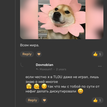
Всем мира.
Reply
1
Dovnoblan
Maxouni1
2 years
если честно я в TLOU даже не играл, лишь
знаю о ней многое
так что мы с тобой по сути от
нефиг делать дискутировали
Reply
1