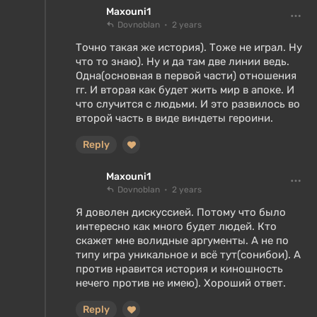
Maxouni1
Dovnoblan
2 years
Точно такая же история). Тоже не играл. Ну
что то знаю). Ну и да там две линии ведь.
Одна(основная в первой части) отношения
гг. И вторая как будет жить мир в апоке. И
что случится с людьми. И это развилось во
второй часть в виде виндеты героини.
Reply
Maxouni1
Dovnoblan
2 years
Я доволен дискуссией. Потому что было
интересно как много будет людей. Кто
скажет мне волидные аргументы. А не по
типу игра уникальное и всё тут(сонибои). А
против нравится история и киношность
нечего против не имею). Хороший ответ.
Reply