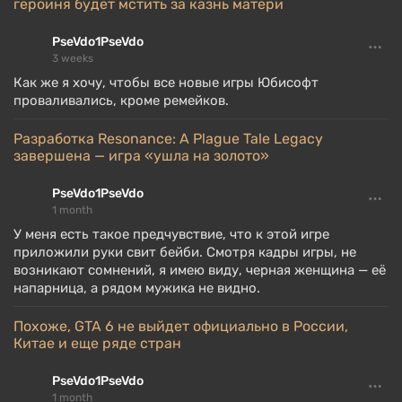
героиня будет мстить за казнь матери
PseVdo1PseVdo
3 weeks
Как же я хочу, чтобы все новые игры Юбисофт
проваливались, кроме ремейков.
Разработка Resonance: A Plague Tale Legacy
завершена — игра «ушла на золото»
PseVdo1PseVdo
1 month
У меня есть такое предчувствие, что к этой игре
приложили руки свит бейби. Смотря кадры игры, не
возникают сомнений, я имею виду, черная женщина — её
напарница, а рядом мужика не видно.
Похоже, GTA 6 не выйдет официально в России,
Китае и еще ряде стран
PseVdo1PseVdo
1 month