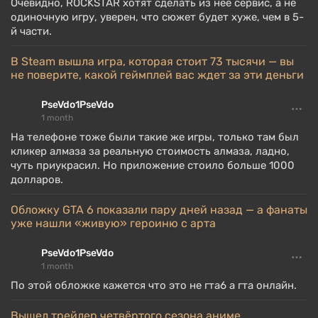
Очевидно, ROCKSTAR хотят сделать из неё сервис, а не
одиночную игру, уверен, что сюжет будет хуже, чем в 5-
й части.
В Steam вышла игра, которая стоит 73 тысячи — вы
не поверите, какой геймплей вас ждет за эти деньги
PseVdo1PseVdo
1 month
На телефоне тоже были такие же игры, только там был
кликер алмаза за реальную стоимость алмаза, ладно,
чуть приукрасил. Но приложение стоило больше 1000
долларов.
Обложку GTA 6 показали пару дней назад — а фанаты
уже нашли «живую» героиню с арта
PseVdo1PseVdo
1 month
По этой обложке кажется что это не гта6 а гта онлайн.
Вышел трейлер четвёртого сезона аниме