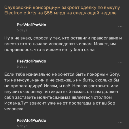
Саудовский консорциум закроет сделку по выкупу
Electronic Arts на $55 млрд на следующей неделе
PseVdo1PseVdo
6 days
Ну я не знаю, спроси у тех, кто оставили православие и
вместо этого начали исповедовать ислам. Может, им
понравилось, что в исламе нет у бога сына.
PseVdo1PseVdo
6 days
Если тебе изначально не хочется быть покорным Богу,
ты не мусульманин и не сможешь им быть, сколько бы
ни пропагандируй Ислам, и всё. Нельзя заставить или
внушить человеку пятикратный намаз, он сам должен
себя заставить молиться,намаз являеться столпом
Ислама.Тут зовисит уже не от пропагады а от выбор
человека.
PseVdo1PseVdo
6 days