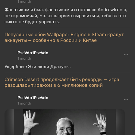
1 month
Фанатиком я был, фанатиком я и остаюсь Andrewlronic,
не скромничай, можешь прямо выразиться, тебя за это
никто не будет упрекать.
Популярные обои Wallpaper Engine в Steam крадут
аккаунты — особенно в России и Китае
PseVdo1PseVdo
1 month
Ущербные Эти люди Драчуны.
Crimson Desert продолжает бить рекорды — игра
разошлась тиражом в 6 миллионов копий
PseVdo1PseVdo
1 month