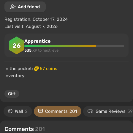
Add friend
Registration: October 17, 2024
Last visit: August 7, 2026
Apprentice
26
535
XP to next level
In the pocket:
57 coins
Inventory:
Gift
Wall
2
Comments
201
Game Reviews
59
Comments
201