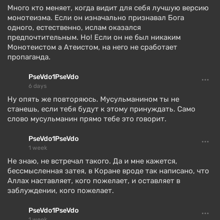
Много кто меняет, когда видит для себя лучшую версию
монотеизма. Если он изначально признавал Бога
одного, естественно, ислам оказался
предпочтительным. Но! Если он не был никаким
Монотеистом а Атеистом, на него не сработает
пропаганда.
PseVdo1PseVdo
6 days
Ну опять же повторяюсь. Мусульманином ты не
станешь, если тебя будут к этому принуждать. Само
слово мусульманин прямо тебе это говорит.
PseVdo1PseVdo
1 week
Не знаю, не встречал такого. Да и мне кажется,
бессмысленная затея, в Коране вроде так написано, что
Аллах наставляет, кого пожелает, и оставляет в
заблуждении, кого пожелает.
PseVdo1PseVdo
1 week