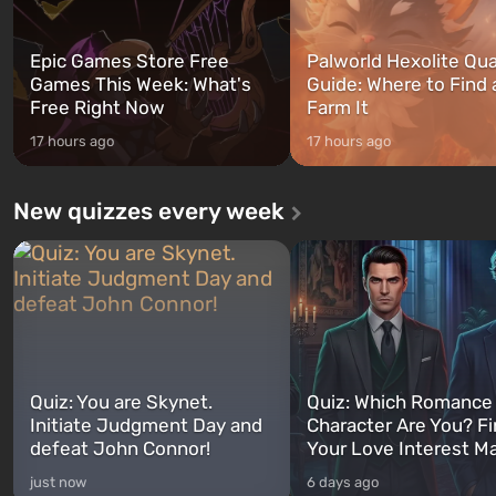
Epic Games Store Free
Palworld Hexolite Qua
Games This Week: What's
Guide: Where to Find
Free Right Now
Farm It
17 hours ago
17 hours ago
New quizzes every week
Quiz: You are Skynet.
Quiz: Which Romance
Initiate Judgment Day and
Character Are You? F
defeat John Connor!
Your Love Interest M
just now
6 days ago