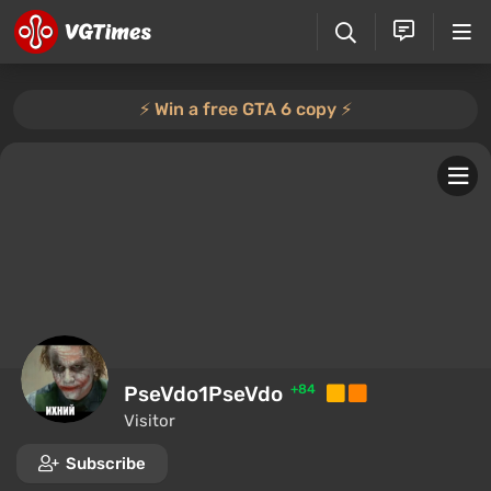
⚡️ Win a free GTA 6 copy ⚡️
PseVdo1PseVdo
+84
Visitor
Subscribe