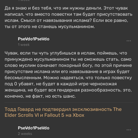
Да я знаю и без тебя, что им нужны деньги. Этот чувак
написал, что вместо повестки там будет присутствовать
ислам. Смысл от навязывания ислама? Если все равно,
ты от этого не станешь мусульманином.
PseVdo1PseVdo
1 week
Чувак, если ты чуть углубишься в ислам, поймешь, что
принуждено мусульманином ты не сможешь стать, само
слово муслим означает покорный богу, по этой причине
присутствие ислама или его навязывание в играх будет
бессмысленным. Можно надеяться, что только повестку
под 0 убавят, не будет в каждой игре чернокожая
женщина, не будет вся гендерная разнообразность, это,
конечно, не факт, но есть шанс.
Тодд Говард не подтвердил эксклюзивность The
Elder Scrolls VI и Fallout 5 на Xbox
PseVdo1PseVdo
2 weeks