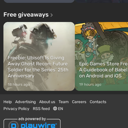
Free giveaways
Freebie: Ubisoft Is Giving
Away Ghost Recon: Future
Epic Games Store Fre
Soldier for the Series’ 25th
A Guidebook of Babel
Anniversary
on Android and iOS
18 hours ago
19 hours ago
Help
Advertising
About us
Team
Careers
Contacts
Privacy Policy
RSS feed
EN