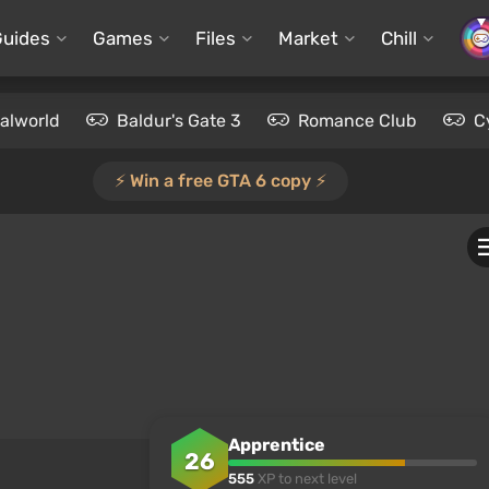
Guides
Games
Files
Market
Chill
alworld
Baldur's Gate 3
Romance Club
C
⚡️ Win a free GTA 6 copy ⚡️
Apprentice
26
555
XP to next level