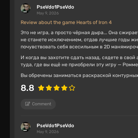
PseVdo1PseVdo
May 9, 2026
Review about the game Hearts of Iron 4
Это не игра, а просто чёрная дыра... Она сжира
не станете исключением, отдав лучшие годы жиз
почувствовать себя всесильным в 2D манямиро
И когда вы захотите сдать назад, сядете в свой
туда, где вы ещё не приобрели эту игру — Ромме
Вы обречены заниматься раскраской контурных 
8.8
Comment
PseVdo1PseVdo
May 9, 2026