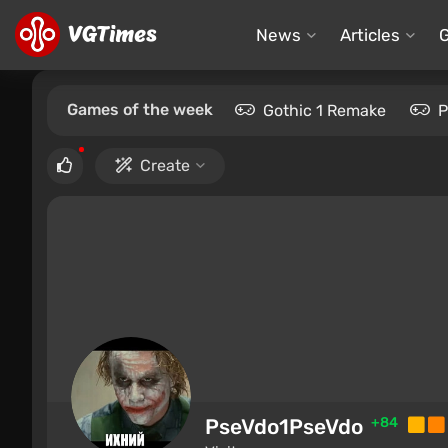
News
Articles
Games of the week
Gothic 1 Remake
P
Create
PseVdo1PseVdo
+84