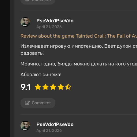
PseVdo1PseVdo
April 21, 2026
Review about the game Tainted Grail: The Fall of A
Излечивает игровую импотенцию. Веет духом ст
радовать.
Мрачно, годно, билды можно делать на кого угод
Абсолют синема!
9.1
Comment
PseVdo1PseVdo
April 21, 2026