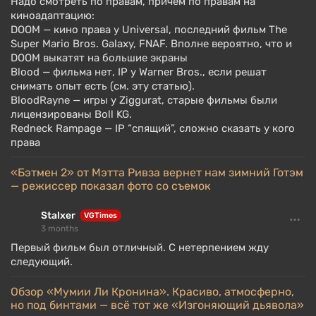
Надо смотреть по правам, причем по правам на
киноадаптацию:
DOOM — кино права у Universal, последний фильм The
Super Mario Bros. Galaxy, FNAF. Вполне вероятно, что и
DOOM выкатят на большие экраны
Blood — фильма нет, IP у Warner Bros., если решат
снимать опыт есть (см. эту статью).
BloodRayne — игры у Ziggurat, старые фильмы были
лицензированы Boll KG.
Redneck Rampage — IP “спящий”, сложно сказать у кого
права
«Бэтмен 2» от Мэтта Ривза вернет нам зимний Готэм
— режиссер показал фото со съемок
Stalxer
VGTimes
3 months
Первый фильм был отличный. С нетерпением жду
следующий.
Обзор «Мумии Ли Кронина». Красиво, атмосферно,
но под бинтами — всё тот же «Изгоняющий дьявола»