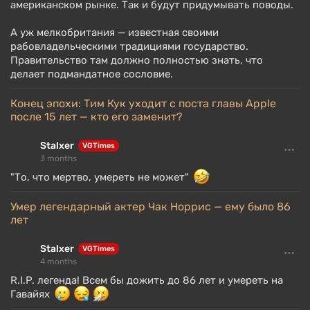
американском рынке. Так и будут придумывать поводы.
А уж мелкобритания — известная своими
рабовладельческими традициями государство.
Правительство там должно полностью знать, что
делает подмандатное сословие.
Конец эпохи: Тим Кук уходит с поста главы Apple
после 15 лет — кто его заменит?
Stalxer
VGTimes
3 months
"То, что мертво, умереть не может"
Умер легендарный актер Чак Норрис — ему было 86
лет
Stalxer
VGTimes
4 months
R.I.P. легенда! Всем бы дожить до 86 лет и умереть на
Гавайях