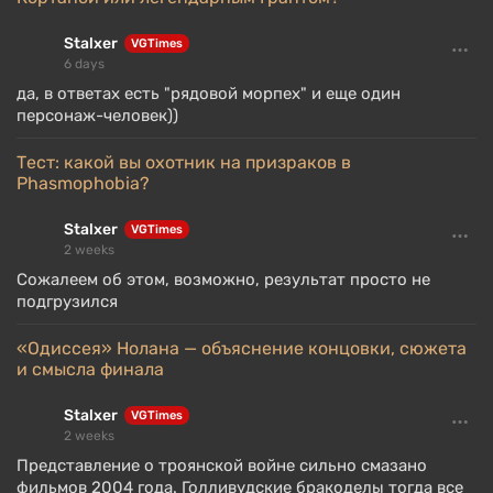
Stalxer
VGTimes
6 days
да, в ответах есть "рядовой морпех" и еще один
персонаж-человек))
Тест: какой вы охотник на призраков в
Phasmophobia?
Stalxer
VGTimes
2 weeks
Сожалеем об этом, возможно, результат просто не
подгрузился
«Одиссея» Нолана — объяснение концовки, сюжета
и смысла финала
Stalxer
VGTimes
2 weeks
Представление о троянской войне сильно смазано
фильмов 2004 года. Голливудские бракоделы тогда все