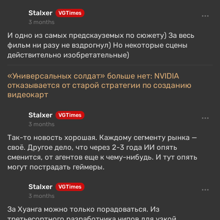
Stalxer
VGTimes
3 months
И одно из самых предскауземых по сюжету) За весь
фильм ни разу не вздрогнул) Но некоторые сцены
действительно изобретательные)
«Универсальных солдат» больше нет: NVIDIA
отказывается от старой стратегии по созданию
видеокарт
Stalxer
VGTimes
3 months
Так-то новость хорошая. Каждому сегменту рынка —
своё. Другое дело, что через 2-3 года ИИ опять
сменится, от агентов еще к чему-нибудь. И тут опять
могут пострадать геймеры.
Stalxer
VGTimes
3 months
За Хуанга можно только порадоваться. Из
третьесортного разработчика чипов для узкой