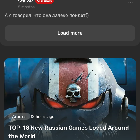
Stalxer
VGTimes
5 months
А я говорил, что она далеко пойдет))
Load more
Articles
12 hours ago
TOP-18 New Russian Games Loved Around
the World