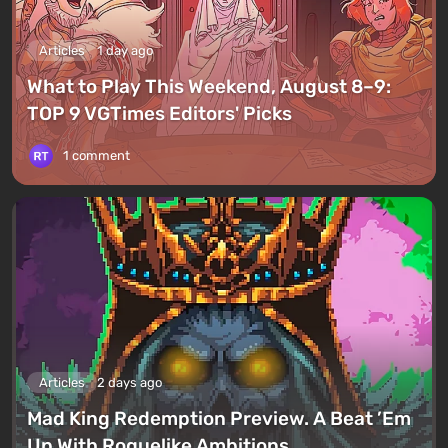
Articles
1 day ago
What to Play This Weekend, August 8–9:
TOP 9 VGTimes Editors' Picks
1 comment
Articles
2 days ago
Mad King Redemption Preview. A Beat ’Em
Up With Roguelike Ambitions