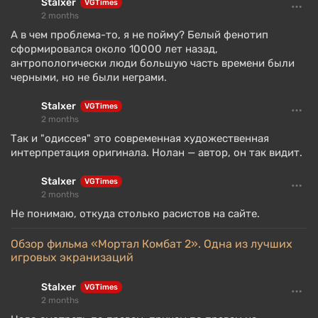
Stalxer
VGTimes
2 months
А в чем проблема-то, я не пойму? Белый фенотип
сформировался около 10000 лет назад,
антропологически люди большую часть времени были
черными, но не были неграми.
Stalxer
VGTimes
2 months
Так и "одиссея" это современная художественная
интерпретация оригинала. Нолан — автор, он так видит.
Stalxer
VGTimes
2 months
Не понимаю, откуда столько расистов на сайте.
Обзор фильма «Мортал Комбат 2». Одна из лучших
игровых экранизаций
Stalxer
VGTimes
2 months