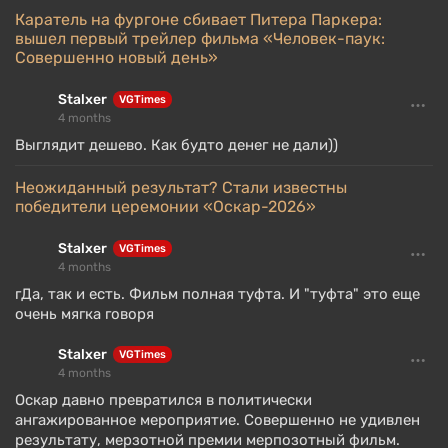
Каратель на фургоне сбивает Питера Паркера:
вышел первый трейлер фильма «Человек-паук:
Совершенно новый день»
Stalxer
VGTimes
4 months
Выглядит дешево. Как будто денег не дали))
Неожиданный результат? Стали известны
победители церемонии «Оскар-2026»
Stalxer
VGTimes
4 months
гДа, так и есть. Фильм полная туфта. И "туфта" это еще
очень мягка говоря
Stalxer
VGTimes
4 months
Оскар давно превратился в политически
ангажированное мероприятие. Совершенно не удивлен
результату, мерзотной премии мерпозотный фильм.