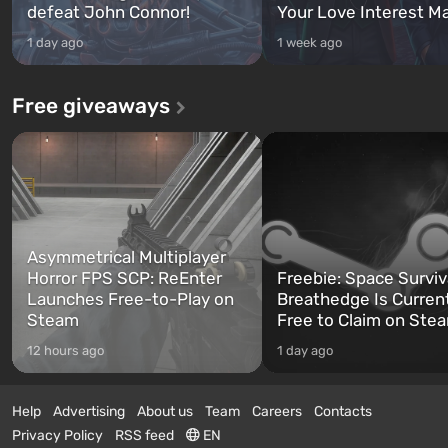
defeat John Connor!
Your Love Interest M
1 day ago
1 week ago
Free giveaways
Asymmetrical Multiplayer
Horror FPS SCP: ReEnter
Freebie: Space Surviv
Launches Free-to-Play on
Breathedge Is Curren
Steam
Free to Claim on Ste
12 hours ago
1 day ago
Help
Advertising
About us
Team
Careers
Contacts
Privacy Policy
RSS feed
EN