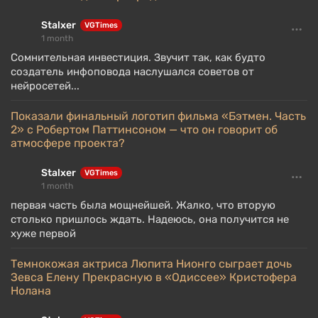
Stalxer
VGTimes
1 month
Сомнительная инвестиция. Звучит так, как будто
создатель инфоповода наслушался советов от
нейросетей...
Показали финальный логотип фильма «Бэтмен. Часть
2» с Робертом Паттинсоном — что он говорит об
атмосфере проекта?
Stalxer
VGTimes
1 month
первая часть была мощнейшей. Жалко, что вторую
столько пришлось ждать. Надеюсь, она получится не
хуже первой
Темнокожая актриса Люпита Нионго сыграет дочь
Зевса Елену Прекрасную в «Одиссее» Кристофера
Нолана