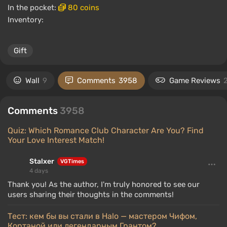
In the pocket:
80 coins
Inventory:
Gift
Wall
9
Comments
3958
Game Reviews
Comments
3958
Quiz: Which Romance Club Character Are You? Find
Your Love Interest Match!
Stalxer
VGTimes
4 days
Thank you! As the author, I'm truly honored to see our
users sharing their thoughts in the comments!
Тест: кем бы вы стали в Halo — мастером Чифом,
Кортаной или легендарным Грантом?