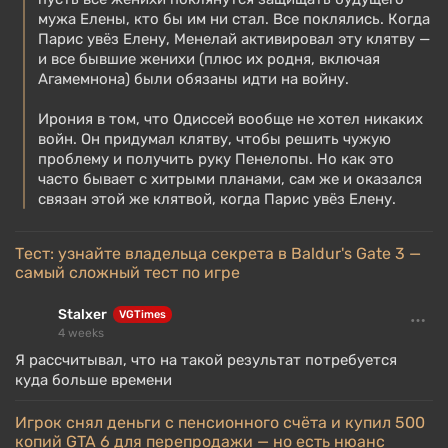
мужа Елены, кто бы им ни стал. Все поклялись. Когда
Парис увёз Елену, Менелай активировал эту клятву —
и все бывшие женихи (плюс их родня, включая
Агамемнона) были обязаны идти на войну.
Ирония в том, что Одиссей вообще не хотел никаких
войн. Он придумал клятву, чтобы решить чужую
проблему и получить руку Пенелопы. Но как это
часто бывает с хитрыми планами, сам же и оказался
связан этой же клятвой, когда Парис увёз Елену.
Тест: узнайте владельца секрета в Baldur's Gate 3 —
самый сложный тест по игре
Stalxer
VGTimes
4 weeks
Я рассчитывал, что на такой результат потребуется
куда больше времени
Игрок снял деньги с пенсионного счёта и купил 500
копий GTA 6 для перепродажи — но есть нюанс