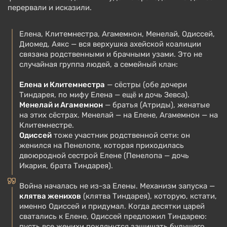
перервали и исказили.
Елена, Клитемнестра, Агамемнон, Менелай, Одиссей,
Диомед, Аякс — вся верхушка ахейской коалиции
связана родственными и брачными узами. Это не
случайная группа людей, а семейный клан:
Елена и Клитемнестра
— сёстры (обе дочери
Тиндарея, по мифу Елена — ещё и дочь Зевса).
Менелай и Агамемнон
— братья (Атриды), женатые
на этих сёстрах. Менелай — на Елене, Агамемнон — на
Клитемнестре.
Одиссей
тоже участник родственной сети: он
женился на Пенелопе, которая приходилась
двоюродной сестрой Елене (Пенелопа — дочь
Икария, брата Тиндарея).
Война началась не из-за Елены. Механизм запуска —
клятва женихов
(клятва Тиндарея), которую, кстати,
именно Одиссей и придумал. Когда десятки царей
сватались к Елене, Одиссей предложил Тиндарею:
пусть все женихи поклянутся защищать будущего