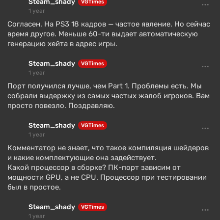
Steam_shady
VGTimes
1 year
Согласен. На PS3 18 кадров — частое явление. Но сейчас
время другое. Меньше 60-ти выдает автоматическую
генерацию хейта в адрес игры.
Steam_shady
VGTimes
1 year
Порт получился лучше, чем Part 1. Проблемы есть. Мы
собрали выдержку из самых частых жалоб игроков. Вам
просто повезло. Поздравляю.
Steam_shady
VGTimes
1 year
Комментатор не знает, что такое компиляция шейдеров
и какие комплектующие она задействует.
Какой процессор в сборке? ПК-порт зависим от
мощности GPU, а не CPU. Процессор при тестировании
был в простое.
Steam_shady
VGTimes
1 year