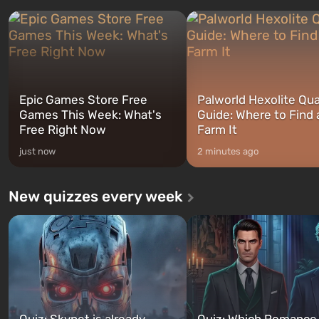
three characters: Michael, Trevor,
specialists to be the first to
and Franklin, between whom you
after nuclear bombs fall on 
can switch at any time...
The setting of F...
Epic Games Store Free
Palworld Hexolite Qua
Games This Week: What's
Guide: Where to Find
Free Right Now
Farm It
just now
2 minutes ago
New quizzes every week
Quiz: Skynet is already
Quiz: Which Romance