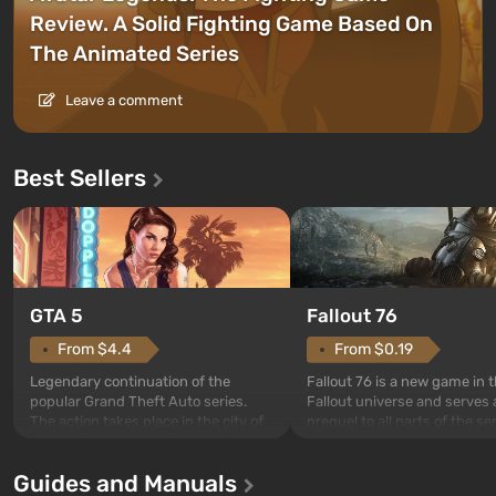
Review. A Solid Fighting Game Based On
The Animated Series
Leave a comment
Best Sellers
GTA 5
Fallout 76
From $4.4
From $0.19
Legendary continuation of the
Fallout 76 is a new game in 
popular Grand Theft Auto series.
Fallout universe and serves 
The action takes place in the city of
prequel to all parts of the se
Los Santos, beloved since Grand
without exception. The even
Theft Auto: San Andreas . For the
in Vault 76, the first among 
Guides and Manuals
first time, the game tells the story of
built. It is also intended by 