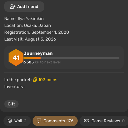
Add friend
Name:
Ilya Yakimkin
Location:
Osaka, Japan
Registration: September 1, 2020
Last visit: August 5, 2026
Journeyman
41
6 505
XP to next level
In the pocket:
103 coins
Inventory:
Gift
Wall
2
Comments
176
Game Reviews
0