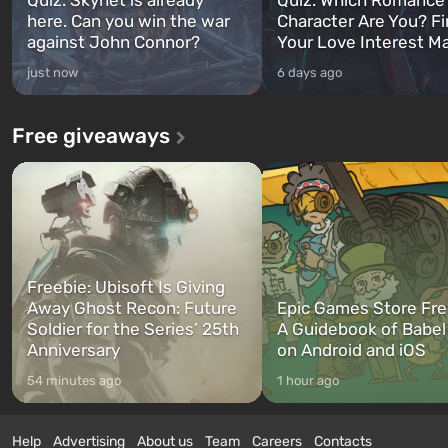
here. Can you win the war
Character Are You? F
against John Connor?
Your Love Interest M
just now
6 days ago
Free giveaways
Freebie: Ubisoft Is Giving
Away Ghost Recon: Future
Epic Games Store Fre
Soldier for the Series’ 25th
A Guidebook of Babel
Anniversary
on Android and iOS
54 minutes ago
1 hour ago
Help
Advertising
About us
Team
Careers
Contacts