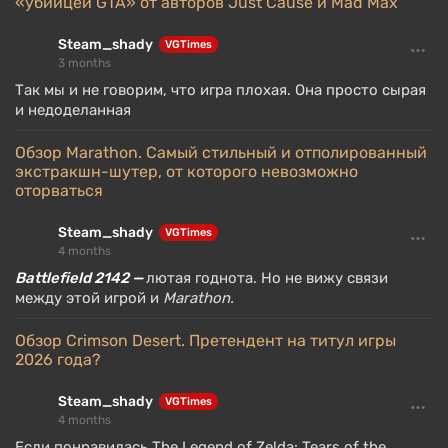
«убийцей GTA» от авторов Just Cause и Mad Max
Steam_shady
VGTimes
3 months
Так мы и не говорим, что игра плохая. Она просто сырая
и недоделанная
Обзор Marathon. Самый стильный и отполированный
экстракшн-шутер, от которого невозможно
оторваться
Steam_shady
VGTimes
4 months
Battlefield 2142 —
лютая годнота. Но не вижу связи
между этой игрой и
Marathon.
Обзор Crimson Desert. Претендент на титул игры
2026 года?
Steam_shady
VGTimes
4 months
Если понравилась The Legend of Zelda: Tears of the